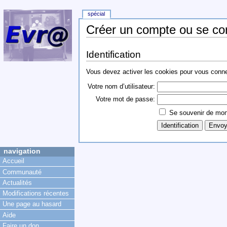
spécial
Créer un compte ou se co
Identification
Vous devez activer les cookies pour vous conn
Votre nom d’utilisateur:
Votre mot de passe:
Se souvenir de mon
navigation
Accueil
Communauté
Actualités
Modifications récentes
Une page au hasard
Aide
Faire un don